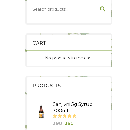
CART
No products in the cart.
PRODUCTS
Sanjivni 5g Syrup
300ml
Original
Current
390
350