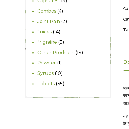
13
Capsules
13
products
SK
4
Combos
4
products
Ca
2
Joint Pain
2
products
Ta
14
Juices
14
products
3
Migraine
3
products
19
Other Products
19
products
De
1
Powder
1
product
10
Syrups
10
products
35
Tablets
35
भस्
products
जात
साइ
यह 
के 