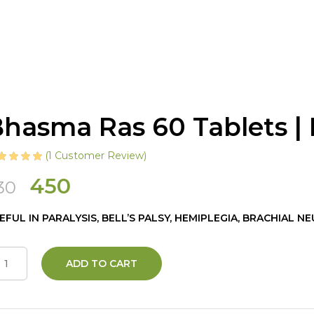
hasma Ras 60 Tablets | P
(
1
Customer Review)
Original
Current
450
30
price
price
EFUL IN PARALYSIS, BELL’S PALSY, HEMIPLEGIA, BRACHIAL N
was:
is:
₹530.
₹450.
ADD TO CART