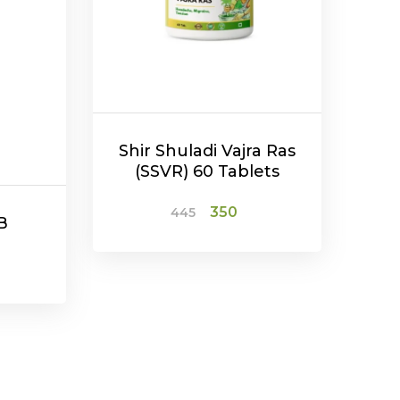
Shir Shuladi Vajra Ras
(SSVR) 60 Tablets
Original
Current
350
445
B
price
price
was:
is:
₹445.
₹350.
l
urrent
ADD TO CART
rice
:
50.
T