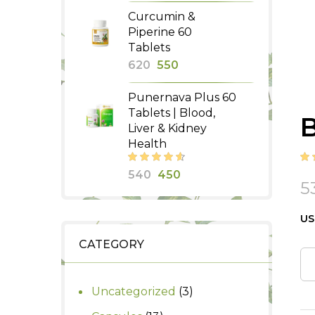
price
price
Curcumin &
was:
is:
Piperine 60
₹390.
₹350.
Tablets
Original
Current
620
550
price
price
Punernava Plus 60
was:
is:
Tablets | Blood,
B
₹620.
₹550.
Liver & Kidney
Health
Original
Current
540
450
5
price
price
was:
is:
US
₹540.
₹450.
CATEGORY
3
Uncategorized
3
products