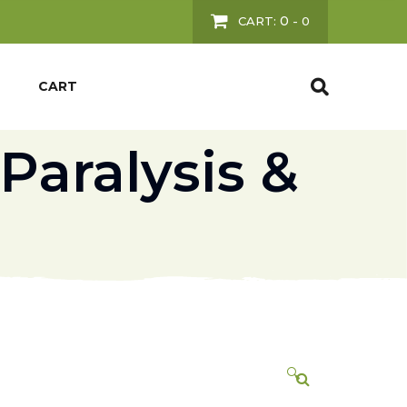
0
CART:
-
0
CART
Paralysis &
🔍