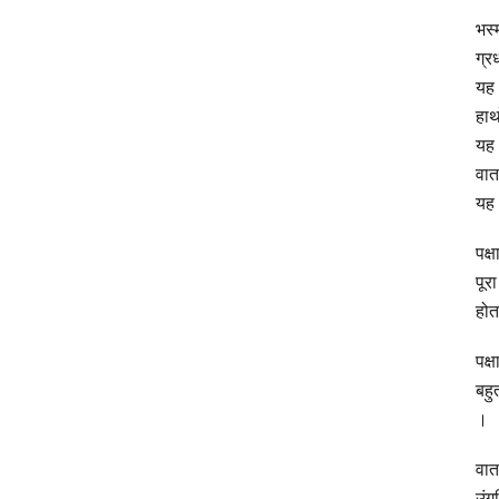
भस्
ग्र
यह 
हाथ
यह 
वात
यह 
पक्
पूर
होत
पक्
बहु
।
वात
उंग