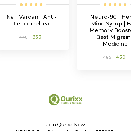
Nari Vardan | Anti-
Neuro-90 | He
Leucorrehea
Mind Syrup | B
Memory Boost
Original
Current
Best Migrai
350
440
price
price
Medicine
was:
is:
₹440.
₹350.
ADD TO CART
Origina
C
450
485
price
p
was:
is
₹485.
₹
ADD TO CAR
Join Qurixx Now