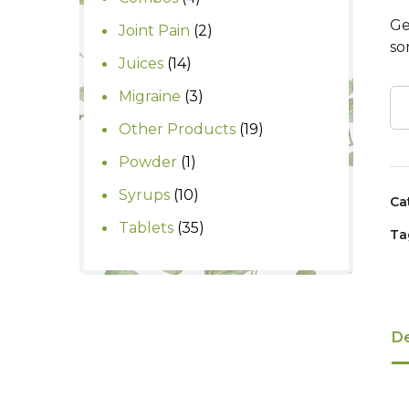
products
Ge
2
Joint Pain
2
so
products
14
Juices
14
products
3
Migraine
3
products
19
Other Products
19
products
1
Powder
1
product
10
Syrups
10
Ca
products
35
Tablets
35
Ta
products
De