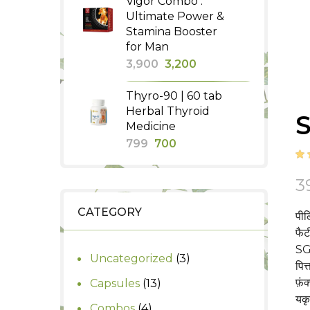
Vigor Combo :
was:
is:
Ultimate Power &
₹630.
₹550.
Stamina Booster
for Man
Original
Current
3,900
3,200
price
price
Thyro-90 | 60 tab
was:
is:
Herbal Thyroid
S
₹3,900.
₹3,200.
Medicine
Original
Current
799
700
price
price
was:
is:
3
₹799.
₹700.
CATEGORY
पील
फैट
SG
3
Uncategorized
3
पित
products
13
फ़ं
Capsules
13
यकृ
products
4
Combos
4