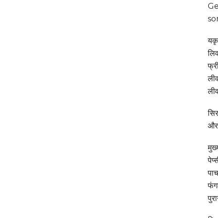
Ge
so
यकृ
लिव
फ्र
लीव
लीव
सिर
और 
मुख
पेप
पाच
फंग
पुर