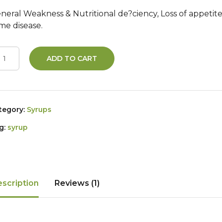
neral Weakness & Nutritional de?ciency, Loss of appetit
me disease.
ADD TO CART
tegory:
Syrups
g:
syrup
scription
Reviews (1)