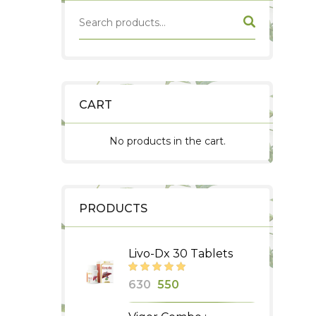
CART
No products in the cart.
PRODUCTS
Livo-Dx 30 Tablets
Original
Current
630
550
price
price