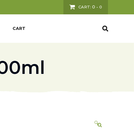
0
CART:
-
0
CART
300ml
🔍