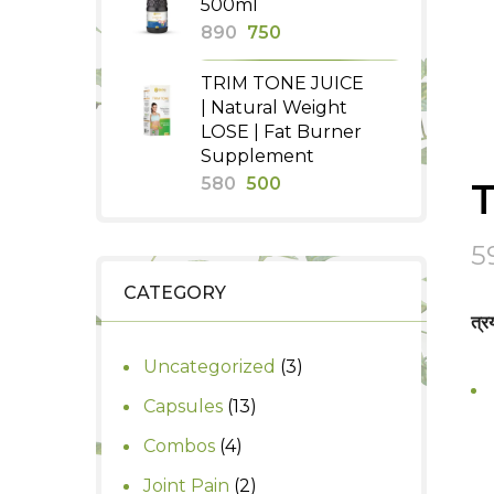
500ml
₹440.
₹400.
Original
Current
890
750
price
price
TRIM TONE JUICE
was:
is:
| Natural Weight
₹890.
₹750.
LOSE | Fat Burner
Supplement
Original
Current
580
500
T
price
price
was:
is:
5
₹580.
₹500.
CATEGORY
त्र
3
Uncategorized
3
products
13
Capsules
13
products
4
Combos
4
products
2
Joint Pain
2