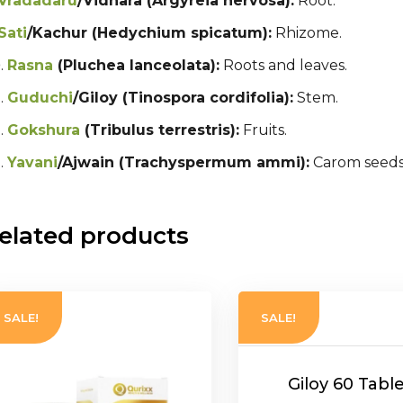
Vradadaru
/Vidhara (Argyreia nervosa):
Root.
Sati
/Kachur (Hedychium spicatum):
Rhizome.
Rasna
(Pluchea lanceolata):
Roots and leaves.
Guduchi
/Giloy (Tinospora cordifolia):
Stem.
Gokshura
(Tribulus terrestris):
Fruits.
Yavani
/Ajwain (Trachyspermum ammi):
Carom seeds
elated products
SALE!
SALE!
Giloy 60 Tabl