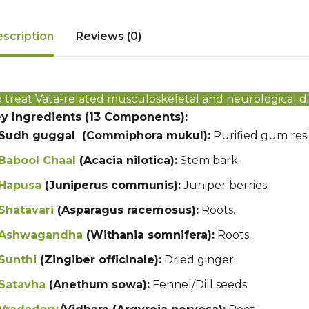
scription
Reviews (0)
o treat Vata-related musculoskeletal and neurological d
y Ingredients (13 Components):
Sudh guggal (Commiphora mukul):
Purified gum resin
Babool Chaal
(Acacia nilotica):
Stem bark.
Hapusa
(Juniperus communis):
Juniper berries.
Shatavari
(Asparagus racemosus):
Roots.
Ashwagandha
(Withania somnifera):
Roots.
Sunthi
(Zingiber officinale):
Dried ginger.
Satavha
(Anethum sowa):
Fennel/Dill seeds.