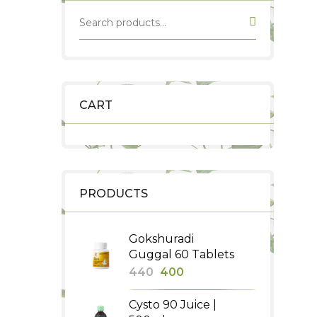
CART
PRODUCTS
Gokshuradi
Guggal 60 Tablets
Original
Current
440
400
price
price
Cysto 90 Juice |
was:
is: