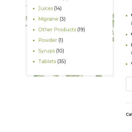
products
14
Juices
14
products
3
Migraine
3
products
19
Other Products
19
products
1
Powder
1
product
10
Syrups
10
products
35
Tablets
35
products
Ca