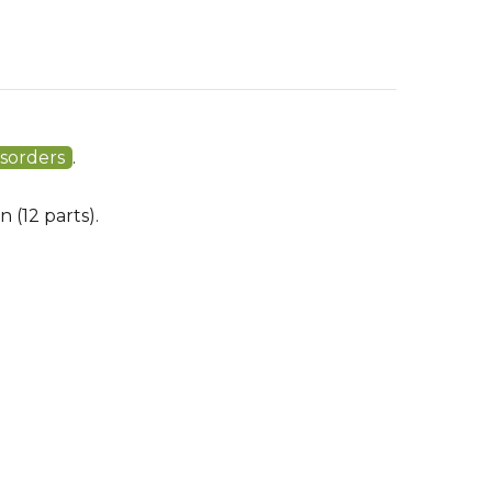
isorders
.
 (12 parts).