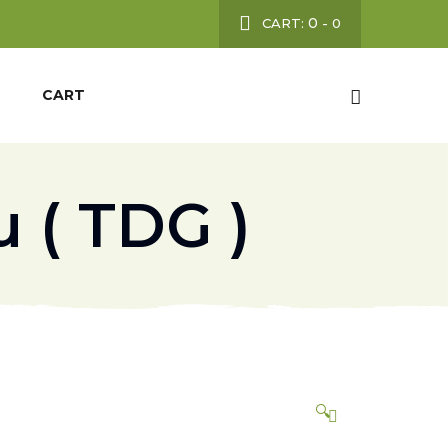
0
CART:
-
0
CART
 ( TDG )
🔍