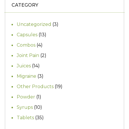
₹290.
₹250.
CATEGORY
3
Uncategorized
3
products
13
Capsules
13
products
4
Combos
4
products
2
Joint Pain
2
products
14
Juices
14
products
3
Migraine
3
products
19
Other Products
19
products
1
Powder
1
product
10
Syrups
10
products
35
Tablets
35
products