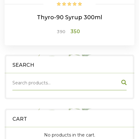
Thyro-90 Syrup 300ml
Original
Current
350
390
price
price
was:
is:
₹390.
₹350.
ADD TO CART
SEARCH
CART
No products in the cart.