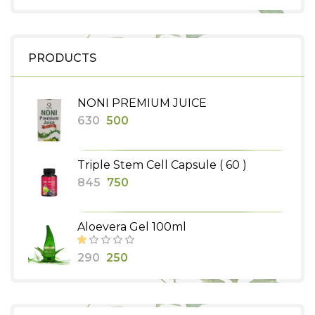
PRODUCTS
NONI PREMIUM JUICE
Original
Current
630
500
price
price
was:
is:
Triple Stem Cell Capsule ( 60 )
₹630.
₹500.
Original
Current
845
750
price
price
was:
is:
Aloevera Gel 100ml
₹845.
₹750.
Original
Current
290
250
price
price
was:
is: