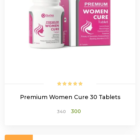
Premium Women Cure 30 Tablets
Original
Current
300
340
price
price
was:
is:
₹340.
₹300.
ADD TO CART