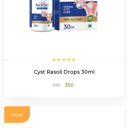
Cyst Rasoli Drops 30ml
Original
Current
350
390
price
price
was:
is:
₹390.
₹350.
ADD TO CART
SALE!