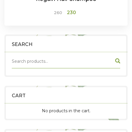
Original
Current
230
260
price
price
was:
is:
₹260.
₹230.
ADD TO CART
SEARCH
CART
No products in the cart.