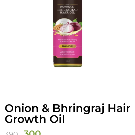
Onion & Bhringraj Hair
Growth Oil
Original
Current
300
390