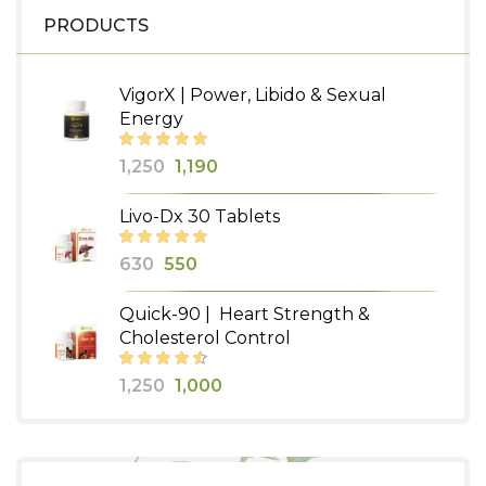
PRODUCTS
VigorX | Power, Libido & Sexual
Energy
Original
Current
1,250
1,190
price
price
Livo-Dx 30 Tablets
was:
is:
₹1,250.
₹1,190.
Original
Current
630
550
price
price
Quick-90 | Heart Strength &
was:
is:
Cholesterol Control
₹630.
₹550.
Original
Current
1,250
1,000
price
price
was:
is:
₹1,250.
₹1,000.