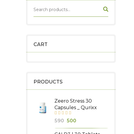
CART
PRODUCTS
Zeero Stress 30
Capsules _ Qurixx
Original
Current
590
500
price
price