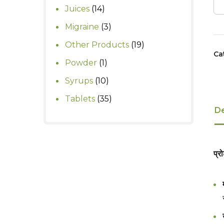
products
14
Juices
14
products
3
Migraine
3
products
19
Other Products
19
Ca
products
1
Powder
1
product
10
Syrups
10
products
35
Tablets
35
De
products
प्र