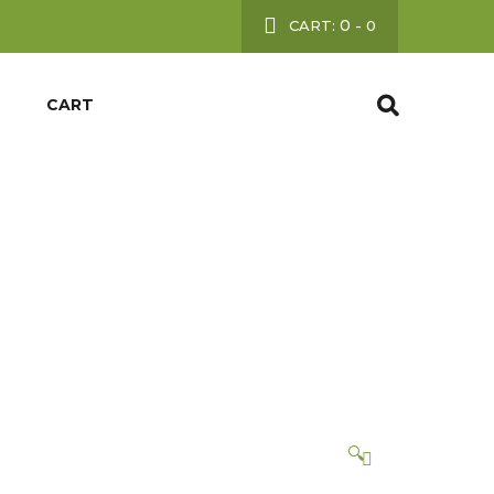
0
CART:
-
0
CART
ER ( 400
🔍