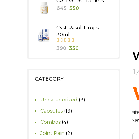
CALD3 | 30 Tablets
was:
is:
Original
Current
645
550
₹590.
₹500.
price
price
was:
is:
Cyst Rasoli Drops
₹645.
₹550.
30ml
Original
Current
390
350
price
price
was:
is:
1
₹390.
₹350.
CATEGORY
3
Uncategorized
3
products
13
Capsules
13
मां
products
सकत
4
Combos
4
products
2
Joint Pain
2