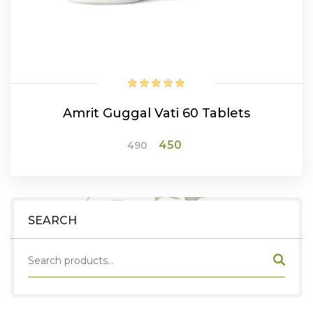
Amrit Guggal Vati 60 Tablets
Original
Current
450
490
price
price
was:
is:
₹490.
₹450.
ADD TO CART
SEARCH