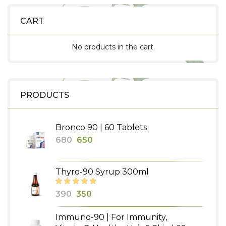
CART
No products in the cart.
PRODUCTS
Bronco 90 | 60 Tablets
Original
Current
680
650
price
price
was:
is:
Thyro-90 Syrup 300ml
₹680.
₹650.
Original
Current
390
350
price
price
Immuno-90 | For Immunity,
was:
is: