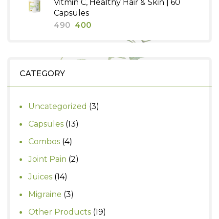
Vitmin C, Healthy Hair & Skin | 60
₹390.
₹350.
Capsules
Original
Current
490
400
price
price
was:
is:
₹490.
₹400.
CATEGORY
3
Uncategorized
3
products
13
Capsules
13
products
4
Combos
4
products
2
Joint Pain
2
products
14
Juices
14
products
3
Migraine
3
products
19
Other Products
19