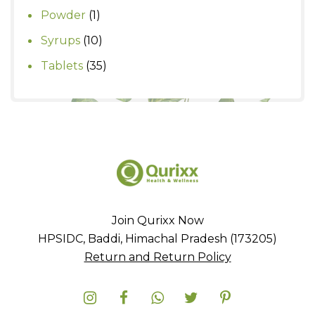
products
1
Powder
1
product
10
Syrups
10
products
35
Tablets
35
products
Join Qurixx Now
HPSIDC, Baddi, Himachal Pradesh (173205)
Return and Return Policy