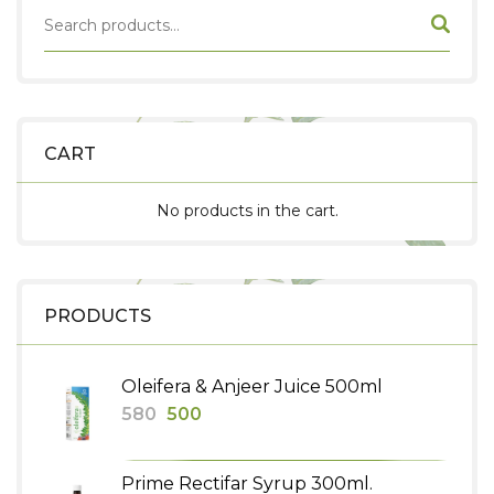
CART
No products in the cart.
PRODUCTS
Oleifera & Anjeer Juice 500ml
Original
Current
580
500
price
price
was:
is:
Prime Rectifar Syrup 300ml.