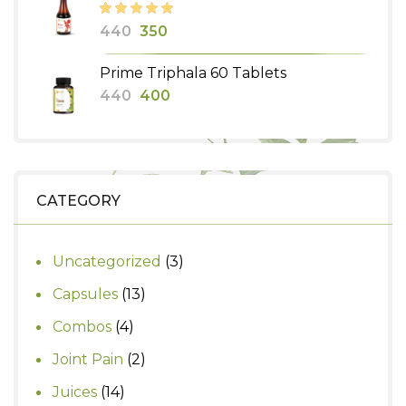
₹580.
₹500.
Original
Current
440
350
price
price
Prime Triphala 60 Tablets
was:
is:
Original
Current
440
400
₹440.
₹350.
price
price
was:
is:
₹440.
₹400.
CATEGORY
3
Uncategorized
3
products
13
Capsules
13
products
4
Combos
4
products
2
Joint Pain
2
products
14
Juices
14