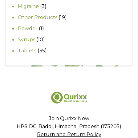
products
3
Migraine
3
products
19
Other Products
19
products
1
Powder
1
product
10
Syrups
10
products
35
Tablets
35
products
Join Qurixx Now
HPSIDC, Baddi, Himachal Pradesh (173205)
Return and Return Policy