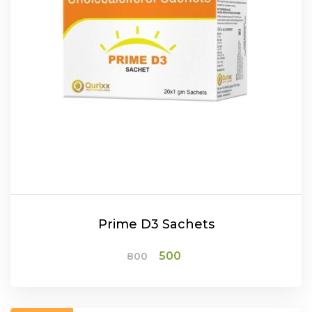
Prime D3 Sachets
Original
Current
500
800
price
price
was:
is:
₹800.
₹500.
ADD TO CART