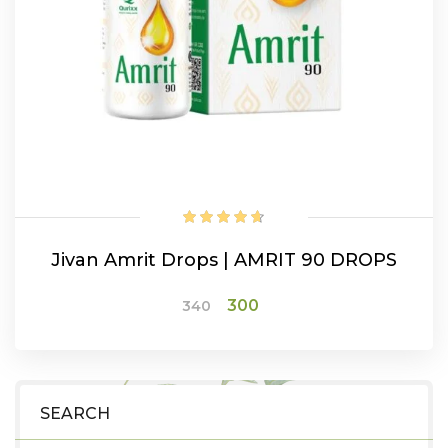
Jivan Amrit Drops | AMRIT 90 DROPS
Original
Current
300
340
price
price
was:
is:
₹340.
₹300.
ADD TO CART
SEARCH