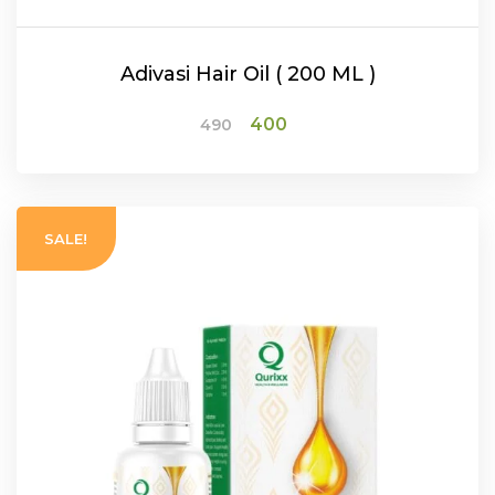
Adivasi Hair Oil ( 200 ML )
Original
Current
400
490
price
price
was:
is:
₹490.
₹400.
ADD TO CART
SALE!