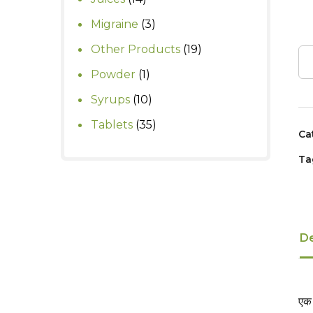
products
3
Migraine
3
products
19
Other Products
19
products
1
Powder
1
product
10
Syrups
10
products
35
Tablets
35
Ca
products
Ta
De
एक 