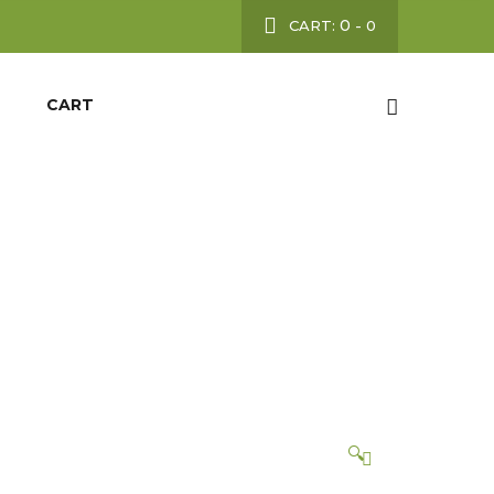
0
CART:
-
0
CART
bo
🔍