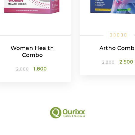
Women Health
Artho Comb
Combo
Origina
2,500
2,800
price
Original
Current
1,800
2,000
was:
price
price
₹2,800.
was:
is:
ADD TO CAR
₹2,000.
₹1,800.
ADD TO CART