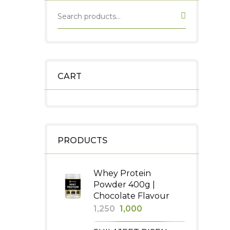
CART
PRODUCTS
Whey Protein
Powder 400g |
Chocolate Flavour
Original
Current
1,250
1,000
price
price