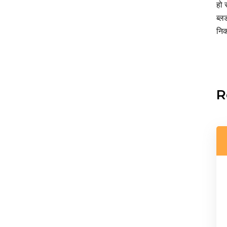
हो 
ब्ल
निक
R